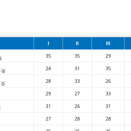
I
II
III
35
35
29

24
31
35
🥈
28
33
26
🥇
29
27
33

31
26
31

27
28
28