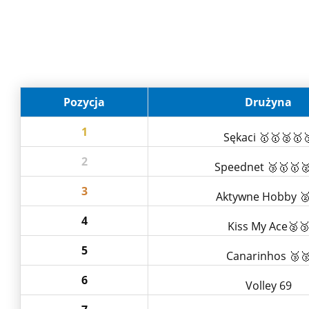
Pozycja
Drużyna
1
Sękaci 🥇🥇🥈🥇
2
Speednet 🥉🥇🥇
3
Aktywne Hobby 
4
Kiss My Ace🥈
5
Canarinhos 🥉
6
Volley 69